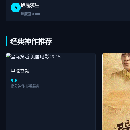
绝境求生
5
热度值 8300
经典神作推荐
星际穿越
9.8
高分神作 必看经典