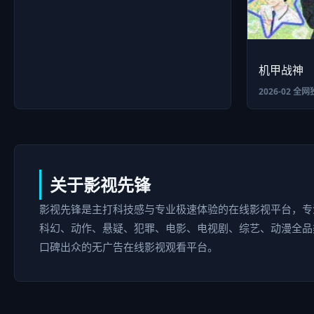
机甲战神
2026-02 全
关于影视先锋
影视先锋是主打科技感与专业极速体验的在线影视平台，专
科幻、动作、悬疑、犯罪、电影、电视剧、综艺、动漫全品
口碑出众的无广告在线影视观看平台。