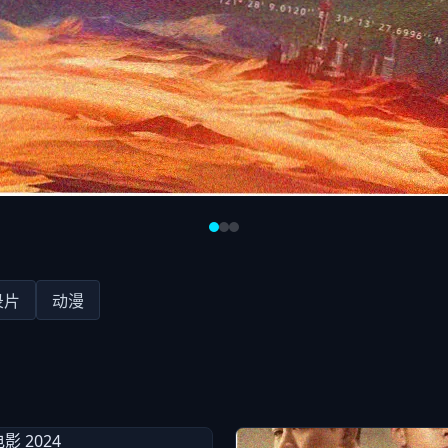
录片
动漫