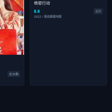
绝密行动
8.8
正片
2022 / 谍战悬疑电影
全36集