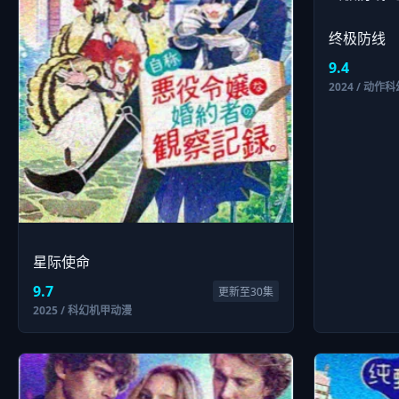
终极防线
9.4
2024 / 动作
星际使命
9.7
更新至30集
2025 / 科幻机甲动漫