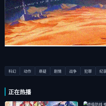
科幻
动作
悬疑
剧情
战争
犯罪
纪
正在热播