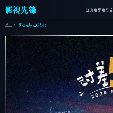
影视先锋
首页
电影
电视
首页
/
影视先锋 在线影视