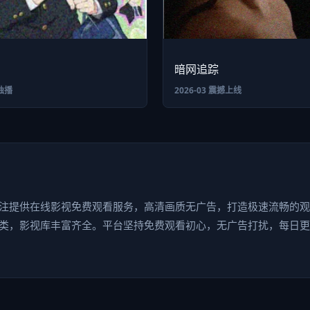
暗网追踪
网独播
2026-03 震撼上线
注提供在线影视免费观看服务，高清画质无广告，打造极速流畅的观
类，影视库丰富齐全。平台坚持免费观看初心，无广告打扰，每日更